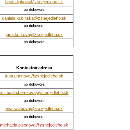
beata.lipkova@zsnejedleho.sk
po dohovore
daniela.kubinska@zsnejedleho.sk
po dohovore
jana.kutkova@zsnejedleho.sk
po dohovore
Kontaktná adresa
jana.uhrinova@zsnejedleho.sk
po dohovore
michaela.berekova@zsnejedleho.sk
po dohovore
eva.szabova@zsnejedleho.sk
po dohovore
michaela.pisonova
@zsnejedleho.sk