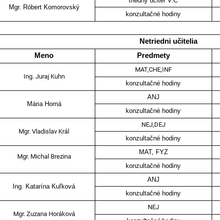
triedny učiteľ V.C
Mgr. Róbert Komorovský
konzultačné hodiny
Netriedni učitelia
Meno
Predmety
MAT,CHE,INF
Ing. Juraj Kuhn
konzultačné hodiny
ANJ
Mária Horná
konzultačné hodiny
NEJ,DEJ
Mgr. Vladislav Král
konzultačné hodiny
MAT, FYZ
Mgr. Michal Brezina
konzultačné hodiny
ANJ
Ing. Katarína Kuľková
konzultačné hodiny
NEJ
Mgr. Zuzana Horáková