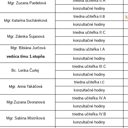
triedna učiteľka II.A
Mgr. Zuzana Pardelová
konzultačné hodiny
triedna učiteľka II.B
k
Mgr. Katarína Sucháreková
konzultačné hodiny
triedna učiteľka II.C
Mgr. Zdenka Šujanová
konzultačné hodiny
Mgr. Bibiána Jurčová
triedna učiteľka I.A
vedúca tímu 1.stupňa
konzultačné hodiny
triedna učiteľka III.C
Bc. Lenka Čurlej
konzultačné hodiny
triedna učiteľka I.C
Mgr. Anna Takáčová
konzultačné hodiny
triedna učiteľka IV.A
Mgr.Zuzana Dvoranová
konzultačné hodiny
triedna učiteľka IV.B
Mgr. Sabína Mistríková
konzultačné hodiny