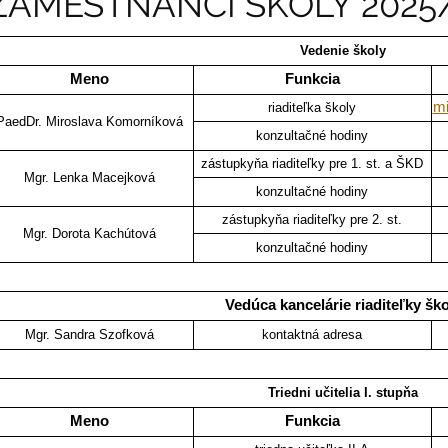
ZAMESTNANCI ŠKOLY 2025
Vedenie školy
Meno
Funkcia
mi
riaditeľka školy
PaedDr. Miroslava Komorníková
konzultačné hodiny
zástupkyňa riaditeľky pre 1. st. a ŠKD
Mgr. Lenka Macejková
konzultačné hodiny
zástupkyňa riaditeľky pre 2. st.
Mgr. Dorota Kachútová
konzultačné hodiny
Vedúca kancelárie riaditeľky ško
Mgr. Sandra Szofková
kontaktná adresa
Triedni učitelia I. stupňa
Meno
Funkcia