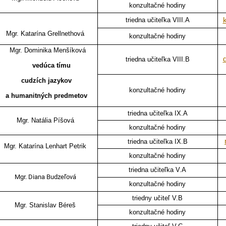
konzultačné hodiny
triedna učiteľka VIII.A
Mgr. Katarína Grellnethová
konzultačné hodiny
Mgr. Dominika Menšíková
triedna učiteľka VIII.B
vedúca tímu
cudzích jazykov
konzultačné hodiny
a humanitných predmetov
triedna učiteľka IX.A
Mgr. Natália Píšová
konzultačné hodiny
triedna učiteľka IX.B
Mgr. Katarína Lenhart Petrik
konzultačné hodiny
triedna učiteľka V.A
Mgr. Diana Budzeľová
konzultačné hodiny
triedny učiteľ V.B
Mgr. Stanislav Béreš
konzultačné hodiny