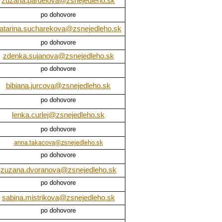
zuzana.pardelova@zsnejedleho.sk
po dohovore
atarina.sucharekova@zsnejedleho.sk
po dohovore
zdenka.sujanova@zsnejedleho.sk
po dohovore
bibiana.jurcova@zsnejedleho.sk
po dohovore
lenka.curlej@zsnejedleho.sk
po dohovore
anna.takacova@zsnejedleho.sk
po dohovore
zuzana.dvoranova@zsnejedleho.sk
po dohovore
sabina.mistrikova@zsnejedleho.sk
po dohovore