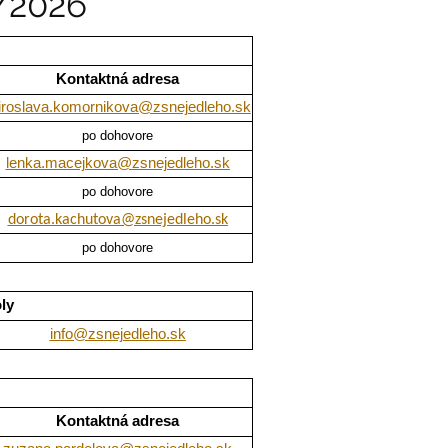
/2026
Kontaktná adresa
roslava.komornikova@zsnejedleho.sk
po dohovore
lenka.macejkova@zsnejedleho.sk
po dohovore
dorota.kachutova@zsnejedleho.sk
po dohovore
ly
info@zsnejedleho.sk
Kontaktná adresa