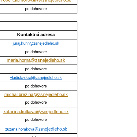
robert.komorovsky@zsnejedleho.sk
po dohovore
Kontaktná adresa
juraj.kuhn@zsnejedleho.sk
po dohovore
maria.horna@zsnejedleho.sk
po dohovore
vladislav.kral@zsnejedleho.sk
po dohovore
michal.brezina@zsnejedleho.sk
po dohovore
katarina.kulkova@zsnejedleho.sk
po dohovore
zuzana.horakova
@zsnejedleho.sk