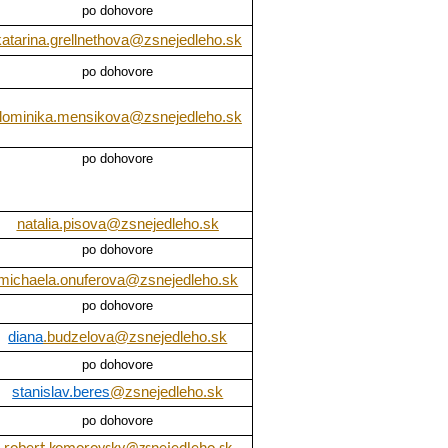
po dohovore
katarina.grellnethova@zsnejedleho.sk
po dohovore
dominika.mensikova@zsnejedleho.sk
po dohovore
natalia.pisova@zsnejedleho.sk
po dohovore
michaela.onuferova@zsnejedleho.sk
po dohovore
diana
.budzelova@zsnejedleho.sk
po dohovore
stanislav.beres
@zsnejedleho.sk
po dohovore