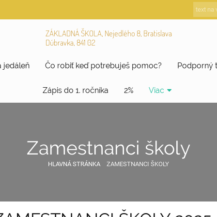
ZÁKLADNÁ ŠKOLA, Nejedlého 8, Bratislava
Dúbravka, 841 02
 jedáleň
Čo robiť keď potrebuješ pomoc?
Podporný 
Zápis do 1. ročníka
2%
Viac
Zamestnanci školy
HLAVNÁ STRÁNKA
ZAMESTNANCI ŠKOLY