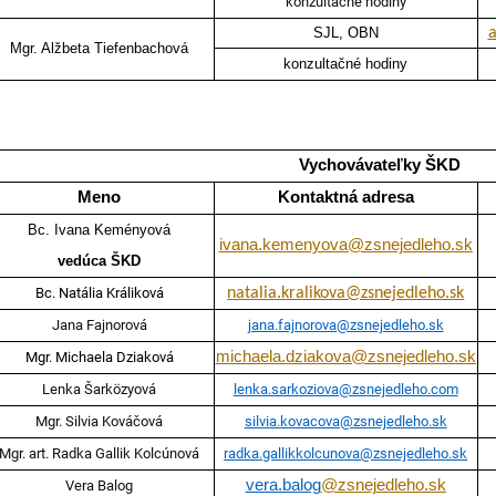
konzultačné hodiny
SJL, OBN
a
Mgr. Alžbeta Tiefenbachová
konzultačné hodiny
Vychovávateľky ŠKD
Meno
Kontaktná adresa
Bc. Ivana Keményová
ivana.kemenyova@zsnejedleho.sk
vedúca ŠKD
Bc. Natália Králiková
natalia.kralikova@zsnejedleho.sk
Jana Fajnorová
jana.fajnorova@zsnejedleho.sk
michaela.dziakova@zsnejedleho.sk
Mgr. Michaela Dziaková
Lenka Šarközyová
lenka.sarkoziova@zsnejedleho.com
Mgr. Silvia Kováčová
silvia.kovacova@zsnejedleho.sk
Mgr. art. Radka Gallik Kolcúnová
radka.gallikkolcunova@zsnejedleho.sk
vera.balog
@zsnejedleho.sk
Vera Balog