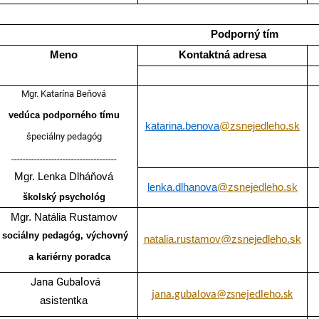
Podporný tím
Meno
Kontaktná adresa
Mgr. Katarína Beňová
vedúca podporného tímu
katarina.benova
@zsnejedleho.sk
špeciálny pedagóg
-------------------------------------
Mgr. Lenka Dlháňová
lenka.dlhanova
@zsnejedleho.sk
školský psychológ
Mgr. Natália Rustamov
sociálny pedagóg,
výchovný
natalia.rustamov@zsnejedleho.sk
a kariérny poradca
Jana Gubalová
jana.gubalova@zsnejedleho.sk
asistentka