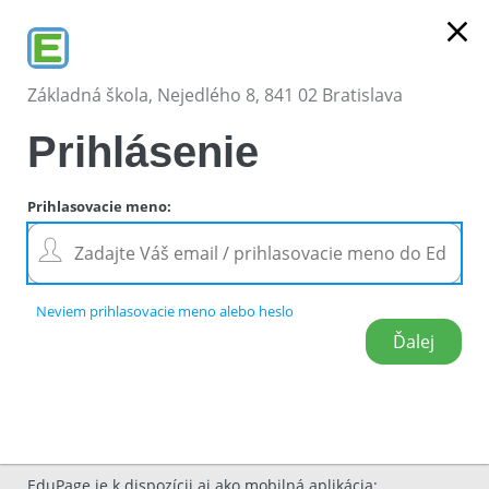
close
Základná škola, Nejedlého 8, 841 02 Bratislava
Prihlásenie
Prihlasovacie meno
:
Neviem prihlasovacie meno alebo heslo
EduPage je k dispozícii aj ako mobilná aplikácia
: