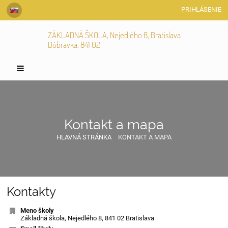
PRIHLÁSENIE
ZÁKLADNÁ ŠKOLA, Nejedlého 8, Bratislava
Dúbravka, 841 02
Kontakt a mapa
HLAVNÁ STRÁNKA
KONTAKT A MAPA
Kontakt
Kontakty
a
Meno školy
Základná škola, Nejedlého 8, 841 02 Bratislava
mapa