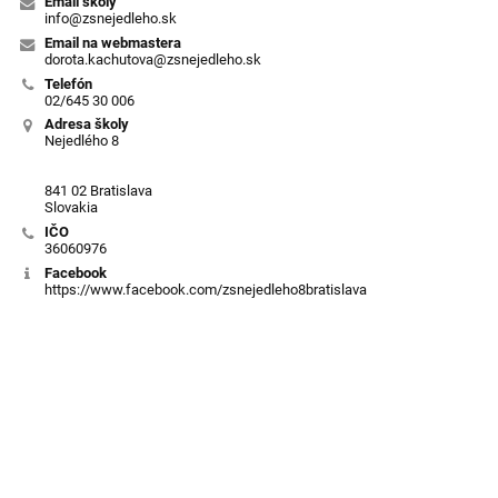
Email školy
info@zsnejedleho.sk
Email na webmastera
dorota.kachutova@zsnejedleho.sk
Telefón
02/645 30 006
Adresa školy
Nejedlého 8
841 02 Bratislava
Slovakia
IČO
36060976
Facebook
https://www.facebook.com/zsnejedleho8bratislava