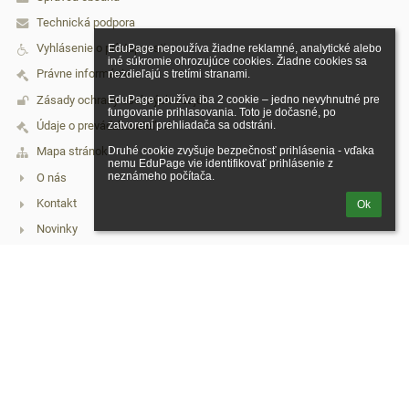
Technická podpora
Vyhlásenie o prístupnosti
EduPage nepoužíva žiadne reklamné, analytické alebo 
iné súkromie ohrozujúce cookies. Žiadne cookies sa 
Právne informácie
nezdieľajú s tretími stranami.

Zásady ochrany osobných údajov
EduPage používa iba 2 cookie – jedno nevyhnutné pre 
fungovanie prihlasovania. Toto je dočasné, po 
zatvorení prehliadača sa odstráni.

Údaje o prevádzkovateľovi
Druhé cookie zvyšuje bezpečnosť prihlásenia - vďaka 
Mapa stránok
nemu EduPage vie identifikovať prihlásenie z 
neznámeho počítača.
O nás
Kontakt
Ok
Novinky
Kontakt
Základná škola, Nejedlého 8, 841 02 Bratislava
info@zsnejedleho.sk
dorota.kachutova@zsnejedleho.sk
02/645 30 006
Nejedlého 8