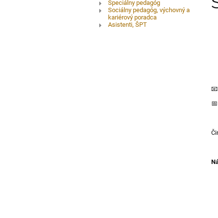
Podporný
Špeciálny pedagóg
Sociálny pedagóg, výchovný a
kariérový poradca
tím
Asistenti, ŠPT


Či
Ná