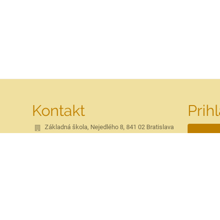
Kontakt
Prih
Základná škola, Nejedlého 8, 841 02 Bratislava
info@zsnejedleho.sk
Nev
dorota.kachutova@zsnejedleho.sk
02/645 30 006
Nejedlého 8
841 02 Bratislava
Slovakia