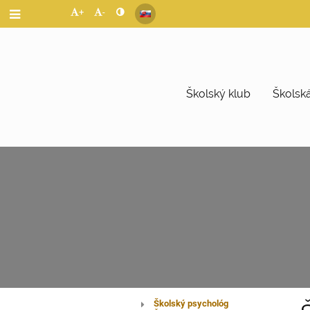
+
-
Školský klub
Školská
Školský psychológ