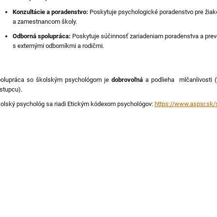
Konzultácie a poradenstvo:
Poskytuje psychologické poradenstvo pre žia
a zamestnancom školy.
Odborná spolupráca:
Poskytuje súčinnosť zariadeniam poradenstva a prev
s externými odborníkmi a rodičmi.
olupráca so školským psychológom je
dobrovoľná
a podlieha mlčanlivosti 
stupcu).
olský psychológ sa riadi Etickým kódexom psychológov:
https://www.aspsr.sk/