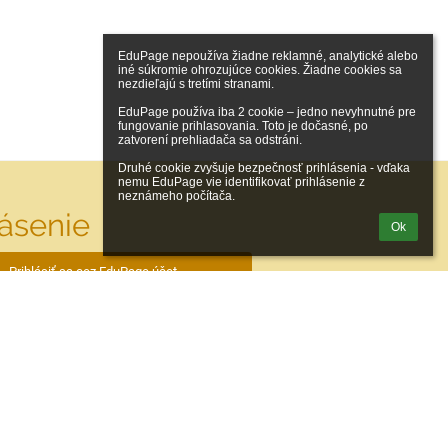
EduPage nepoužíva žiadne reklamné, analytické alebo 
iné súkromie ohrozujúce cookies. Žiadne cookies sa 
nezdieľajú s tretími stranami.

EduPage používa iba 2 cookie – jedno nevyhnutné pre 
fungovanie prihlasovania. Toto je dočasné, po 
zatvorení prehliadača sa odstráni.

Druhé cookie zvyšuje bezpečnosť prihlásenia - vďaka 
nemu EduPage vie identifikovať prihlásenie z 
neznámeho počítača.
lásenie
Ok
Prihlásiť sa cez EduPage účet
iem prihlasovacie meno alebo heslo