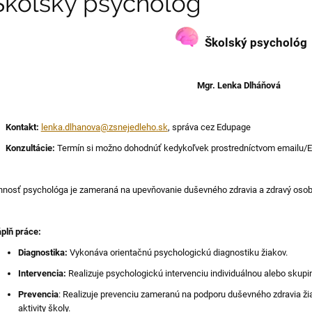
Školský psychológ
Školský psychológ
Mgr. Lenka Dlháňová

Kontakt:
lenka.dlhanova@zsnejedleho.sk
, správa cez Edupage

Konzultácie:
Termín si možno dohodnúť kedykoľvek prostredníctvom emailu/
nnosť psychológa je zameraná na upevňovanie duševného zdravia a zdravý osob
plň práce:
Diagnostika:
Vykonáva orientačnú psychologickú diagnostiku žiakov.
Intervencia:
Realizuje psychologickú intervenciu individuálnou alebo skupin
Prevencia
: Realizuje prevenciu zameranú na podporu duševného zdravia žia
aktivity školy.