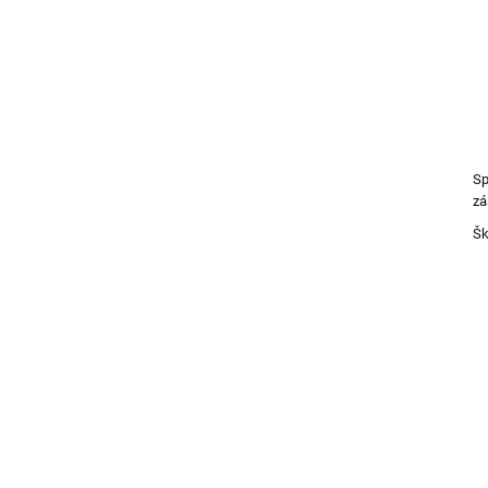
Sp
zá
Šk