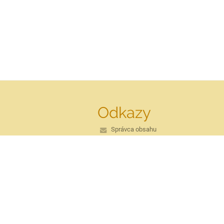
Odkazy
Správca obsahu
Technická podpora
Vyhlásenie o prístupnosti
Právne informácie
Zásady ochrany osobných údajov
Údaje o prevádzkovateľovi
Mapa stránok