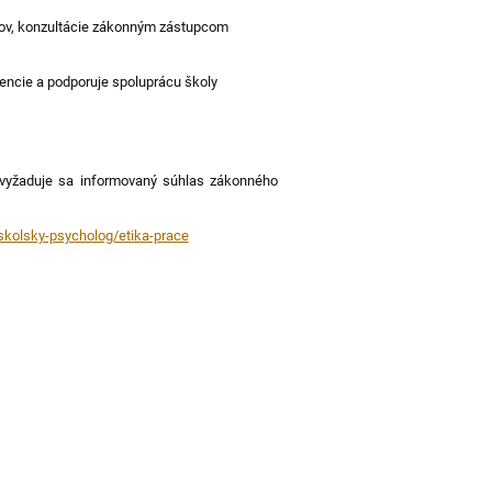
kov, konzultácie zákonným zástupcom
encie a podporuje spoluprácu školy
(vyžaduje sa informovaný súhlas zákonného
skolsky-psycholog/etika-prace