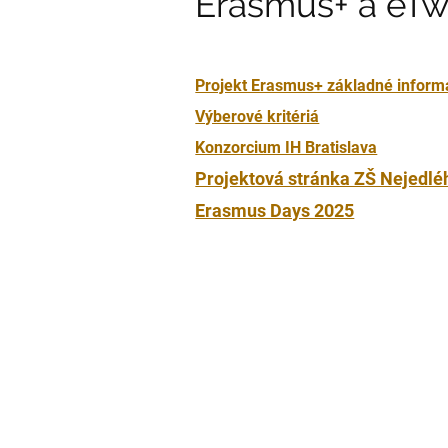
Erasmus+
Erasmus+ a eTw
a
Projekt Erasmus+ základné inform
eTwinning
Výberové kritériá
Konzorcium IH Bratislava
Projektová stránka ZŠ Nejedlé
Erasmus Days 2025