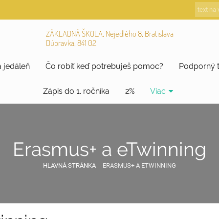
ZÁKLADNÁ ŠKOLA, Nejedlého 8, Bratislava
Dúbravka, 841 02
 jedáleň
Čo robiť keď potrebuješ pomoc?
Podporný 
Zápis do 1. ročníka
2%
Viac
Erasmus+ a eTwinning
HLAVNÁ STRÁNKA
ERASMUS+ A ETWINNING