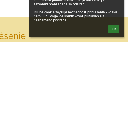
fungovanie prihlasovania. Toto je dočasné, po 
zatvorení prehliadača sa odstráni.

Druhé cookie zvyšuje bezpečnosť prihlásenia - vďaka 
nemu EduPage vie identifikovať prihlásenie z 
neznámeho počítača.
Ok
lásenie
Prihlásiť sa cez EduPage účet
iem prihlasovacie meno alebo heslo