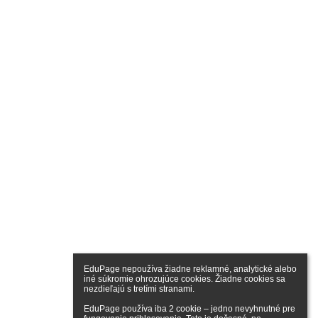
EduPage nepoužíva žiadne reklamné, analytické alebo 
iné súkromie ohrozujúce cookies. Žiadne cookies sa 
nezdieľajú s tretími stranami.

EduPage používa iba 2 cookie – jedno nevyhnutné pre 