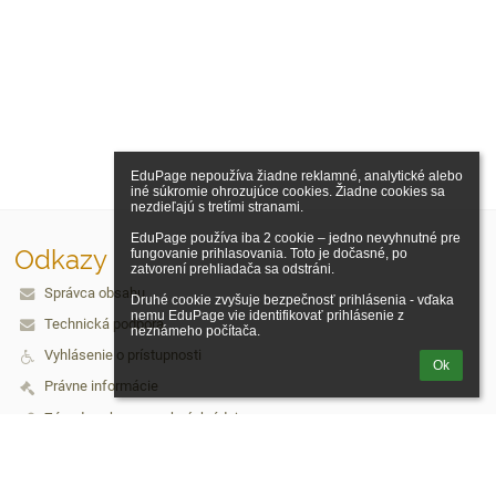
EduPage nepoužíva žiadne reklamné, analytické alebo 
iné súkromie ohrozujúce cookies. Žiadne cookies sa 
nezdieľajú s tretími stranami.

EduPage používa iba 2 cookie – jedno nevyhnutné pre 
Odkazy
fungovanie prihlasovania. Toto je dočasné, po 
zatvorení prehliadača sa odstráni.

Správca obsahu
Druhé cookie zvyšuje bezpečnosť prihlásenia - vďaka 
nemu EduPage vie identifikovať prihlásenie z 
Technická podpora
neznámeho počítača.
Vyhlásenie o prístupnosti
Ok
Právne informácie
Zásady ochrany osobných údajov
Údaje o prevádzkovateľovi
Mapa stránok