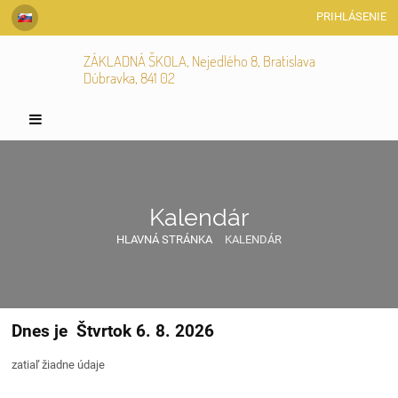
PRIHLÁSENIE
ZÁKLADNÁ ŠKOLA, Nejedlého 8, Bratislava
Dúbravka, 841 02
Kalendár
HLAVNÁ STRÁNKA
KALENDÁR
Dnes je
Štvrtok 6. 8. 2026
Kalendár
zatiaľ žiadne údaje